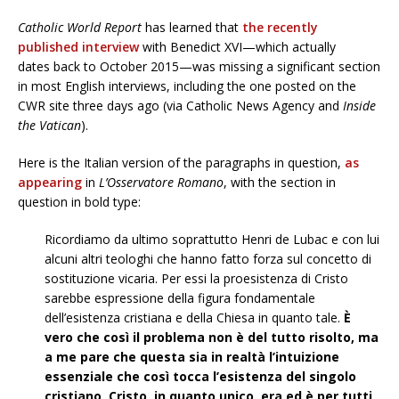
Catholic World Report
has learned that
the recently
published interview
with Benedict XVI—which actually
dates back to October 2015—was missing a significant section
in most English interviews, including the one posted on the
CWR site three days ago (via Catholic News Agency and
Inside
the Vatican
).
Here is the Italian version of the paragraphs in question,
as
appearing
in
L’Osservatore Romano
, with the section in
question in bold type:
Ricordiamo da ultimo soprattutto Henri de Lubac e con lui
alcuni altri teologhi che hanno fatto forza sul concetto di
sostituzione vicaria. Per essi la proesistenza di Cristo
sarebbe espressione della figura fondamentale
dell’esistenza cristiana e della Chiesa in quanto tale.
È
vero che così il problema non è del tutto risolto, ma
a me pare che questa sia in realtà l’intuizione
essenziale che così tocca l’esistenza del singolo
cristiano. Cristo, in quanto unico, era ed è per tutti