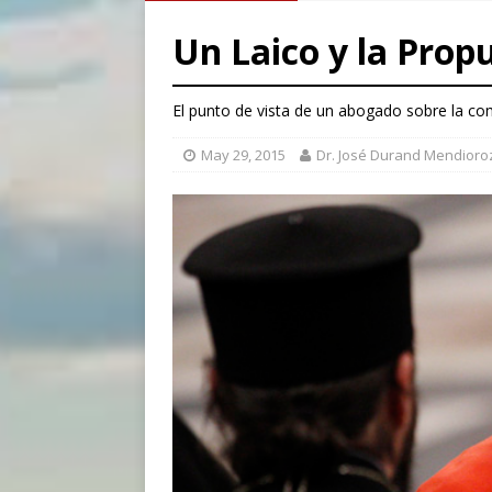
[ August 6, 2026 ]
Florida b
Un Laico y la Propu
[ August 6, 2026 ]
Bishop Va
[ August 6, 2026 ]
Federal 
El punto de vista de un abogado sobre la com
[ August 6, 2026 ]
Family l
May 29, 2015
Dr. José Durand Mendioro