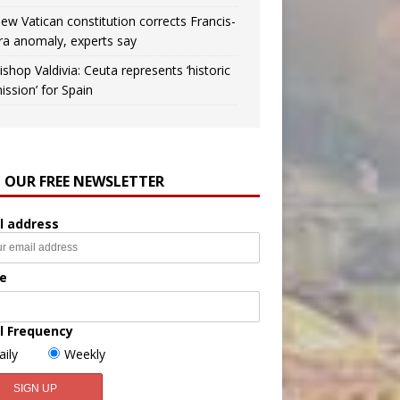
ew Vatican constitution corrects Francis-
ra anomaly, experts say
ishop Valdivia: Ceuta represents ‘historic
ission’ for Spain
N OUR FREE NEWSLETTER
l address
e
l Frequency
aily
Weekly