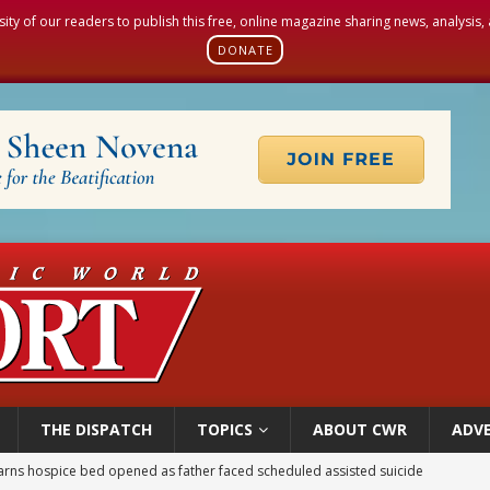
sity of our readers to publish this free, online magazine sharing news, analysis
DONATE
THE DISPATCH
TOPICS
ABOUT CWR
ADVE
overnment shuts down Paris-area mosque over alleged support for terrorism