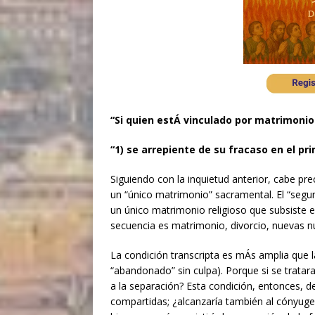
“Si quien estÁ vinculado por matrimoni
“1) se arrepiente de su fracaso en el pr
Siguiendo con la inquietud anterior, cabe pr
un “único matrimonio” sacramental. El “segun
un único matrimonio religioso que subsiste en
secuencia es matrimonio, divorcio, nuevas n
La condición transcripta es mÁs amplia que l
“abandonado” sin culpa). Porque si se tratar
a la separación? Esta condición, entonces, 
compartidas; ¿alcanzaría también al cónyuge 