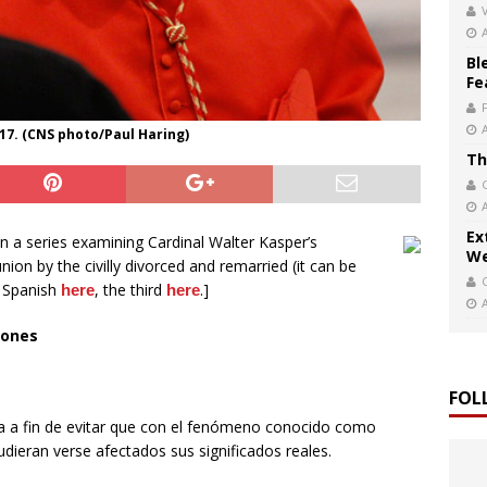
V
Bl
Fe
17. (CNS photo/Paul Haring)
Th
Ex
 in a series examining Cardinal Walter Kasper’s
We
on by the civilly divorced and remarried (it can be
n Spanish
, the third
.]
here
here
iones
FOL
ca a fin de evitar que con el fenómeno conocido como
udieran verse afectados sus significados reales.