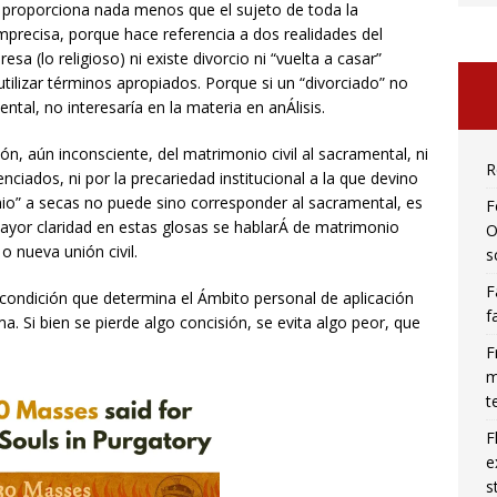
e proporciona nada menos que el sujeto de toda la
precisa, porque hace referencia a dos realidades del
esa (lo religioso) ni existe divorcio ni “vuelta a casar”
utilizar términos apropiados. Porque si un “divorciado” no
al, no interesaría en la materia en anÁlisis.
n, aún inconsciente, del matrimonio civil al sacramental, ni
R
nciados, ni por la precariedad institucional a la que devino
onio” a secas no puede sino corresponder al sacramental, es
F
mayor claridad en estas glosas se hablarÁ de matrimonio
O
o nueva unión civil.
s
F
condición que determina el Ámbito personal de aplicación
f
. Si bien se pierde algo concisión, se evita algo peor, que
F
m
t
F
e
s