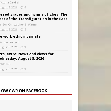
ictoria Cardiel
August 6, 2026
4
essed grapes and hymns of glory: The
ast of the Transfiguration in the East
Fr. Dn. Christopher B. Warner
August 6, 2026
6
e work ethic incarnate
George Weigel
August 5, 2026
9
tra, extra! News and views for
dnesday, August 5, 2026
CWR Staff
August 5, 2026
9
LOW CWR ON FACEBOOK