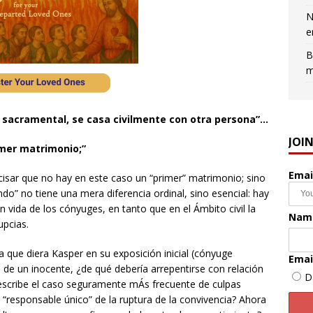
N
e
B
m
o sacramental, se casa civilmente con otra persona”…
JOI
imer matrimonio;”
Emai
ecisar que no hay en este caso un “primer” matrimonio; sino
do” no tiene una mera diferencia ordinal, sino esencial: hay
 vida de los cónyuges, en tanto que en el Ámbito civil la
Nam
upcias.
a que diera Kasper en su exposición inicial (cónyuge
Emai
a de un inocente, ¿de qué debería arrepentirse con relación
D
describe el caso seguramente mÁs frecuente de culpas
“responsable único” de la ruptura de la convivencia? Ahora