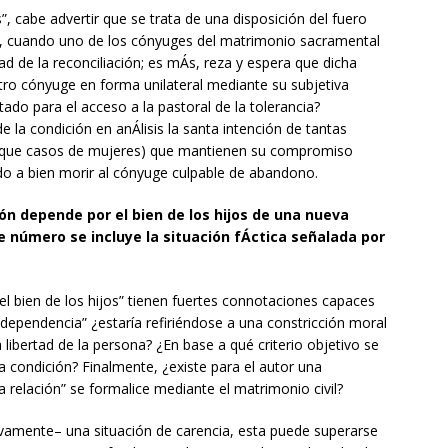
s”, cabe advertir que se trata de una disposición del fuero
ien, cuando uno de los cónyuges del matrimonio sacramental
dad de la reconciliación; es mÁs, reza y espera que dicha
otro cónyuge en forma unilateral mediante su subjetiva
itado para el acceso a la pastoral de la tolerancia?
e la condición en anÁlisis la santa intención de tantas
 que casos de mujeres) que mantienen su compromiso
ando a bien morir al cónyuge culpable de abandono.
ción depende por el bien de los hijos de una nueva
te número se incluye la situación fÁctica señalada por
el bien de los hijos” tienen fuertes connotaciones capaces
“dependencia” ¿estaría refiriéndose a una constricción moral
 libertad de la persona? ¿En base a qué criterio objetivo se
la condición? Finalmente, ¿existe para el autor una
va relación” se formalice mediante el matrimonio civil?
ivamente– una situación de carencia, esta puede superarse