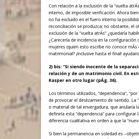
Con relación a la exclusión de la “vuelta atrÁ
interno, de imposible verificación. Ahora b
no ha excluido en el fuero interno la posibili
reconciliación se produzca; no obstante, el 
exclusión de la “vuelta atrÁs” ¿quedaría habil
¿Carecería de incidencia en la configuración d
mujeres (quien esto escribe no conoce mÁs
matrimonial? ¡Inclusive hasta el final! ayud
2) bis: “Si siendo inocente de la separa
relación y de un matrimonio civil. En es
Kasper en otro lugar (pÁg. 36).
Los términos utilizados, “dependencia”, “por 
de provocar el deslizamiento de sentido. La 
o material de tal envergadura, que anularía la
definiría esta “dependencia” para configurar 
diferencia cualitativa en orden a que la “nue
Si bien la permanencia en soledad es –objet